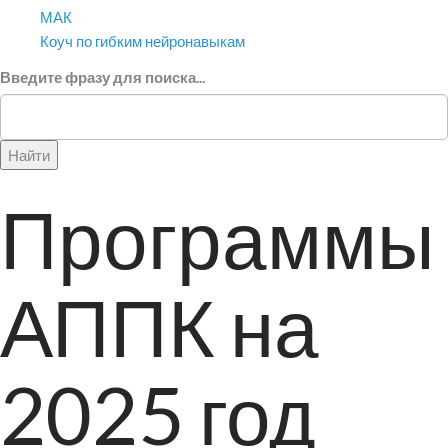
МАК
Коуч по гибким нейронавыкам
Введите фразу для поиска...
Найти
Программы
АППК на
2025 год