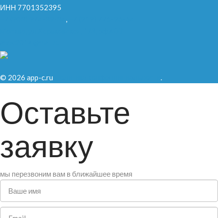
ИНН 7701352395
+7 (903) 974-39-34
,
+7 (919) 775-96-64
Москва, ул.Харьковская, 1/3, оф.408
appc2014@mail.ru
© 2026 app-c.ru
Политика конфендициальности
.
Оставьте
заявку
мы перезвоним вам в ближайшее время